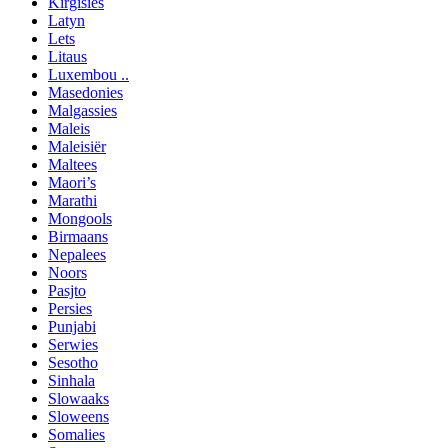
Kirgisies
Latyn
Lets
Litaus
Luxembou ..
Masedonies
Malgassies
Maleis
Maleisiër
Maltees
Maori’s
Marathi
Mongools
Birmaans
Nepalees
Noors
Pasjto
Persies
Punjabi
Serwies
Sesotho
Sinhala
Slowaaks
Sloweens
Somalies