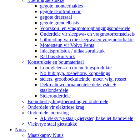
Voertuiggietstukke
gegote monteerhakies
gegote skuifrail voor
gegote draersaal
gegote grendelbasis
Voorskou- en vragmotorophangingsonderdele
Onderdele vir sleepwa- en vragmotorremstelsels
Uitbreiding van die sleepwa en vragmotorhakie
Motorsteun vir Volvo Penta
Inlaatspruitstuk / uitlaatspruitstuk
Rat bos skuifvurk
Konstruksie en boumateriaal
Loodgieters- en dreineringsprodukte
No-hub pyp, toebehore, koppelings
steiers, grootboekuiteinde, moer, wig, rosset
Dekroatiewe ornamentele dele, yster +
staalonderdele
Steieronderdele
Brandbestrydingstoerusting en onderdele
Onderdele vir elektriese krag
Onderdele toerusting
Al, vlekvrye staal, gietyster, bakeliet-handwiele
Vlekvrye staal gietstukke
Nuus
Maatskappy Nuus