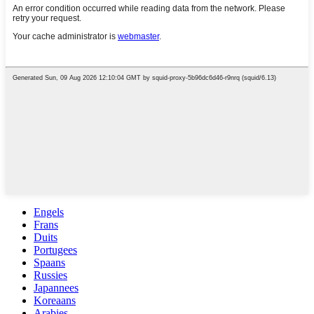
Engels
Frans
Duits
Portugees
Spaans
Russies
Japannees
Koreaans
Arabies