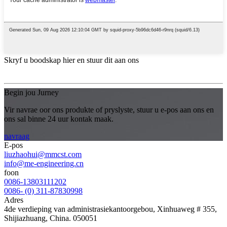
Skryf u boodskap hier en stuur dit aan ons
Begin jou Jurney
Vir navrae oor ons produkte of pryslyste, stuur u e-pos aan ons en
ons sal binne 24 uur kontak maak.
navraag
E-pos
liuzhaohui@mmcst.com
info@me-engineering.cn
foon
0086-13803111202
0086- (0) 311-87830998
Adres
4de verdieping van administrasiekantoorgebou, Xinhuaweg # 355,
Shijiazhuang, China. 050051