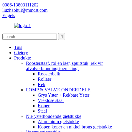
0086-13803111202
liuzhaohui@mmcst.com
Engels
Tuis
Gietery
Produkte
Roosterstaaf, rol en laer, spuitstuk, rek vir
afvalverbrandingstoerusting.
Roosterbalk
Rollaer
Rek
POMP & VALVE ONDERDELE
Grys ​​Yster + Rekbare Yster
Vleklose staal
Koper
Staal
Nie-ysterhoudende gietstukke
Aluminium gietstukke
Koper, koper en nikkel brons gietstukke