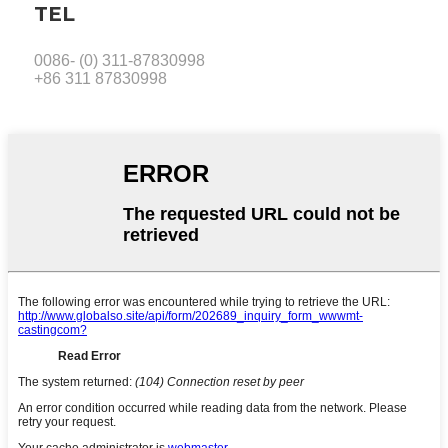
TEL
0086- (0) 311-87830998
+86 311 87830998