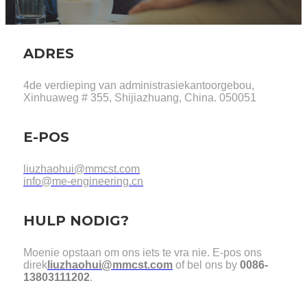
ADRES
4de verdieping van administrasiekantoorgebou,
Xinhuaweg # 355, Shijiazhuang, China. 050051
E-POS
liuzhaohui@mmcst.com
info@me-engineering.cn
HULP NODIG?
Moenie opstaan ​​om ons iets te vra nie. E-pos ons
direk
liuzhaohui@mmcst.com
of bel ons by
0086-
13803111202
.