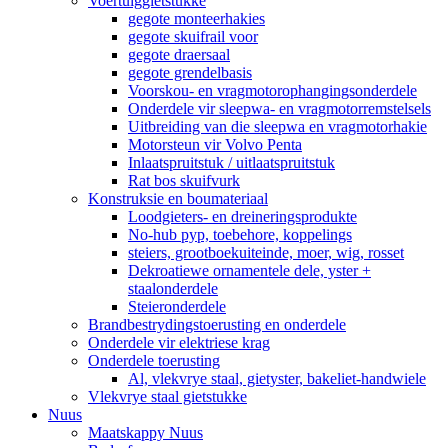
Voertuiggietstukke
gegote monteerhakies
gegote skuifrail voor
gegote draersaal
gegote grendelbasis
Voorskou- en vragmotorophangingsonderdele
Onderdele vir sleepwa- en vragmotorremstelsels
Uitbreiding van die sleepwa en vragmotorhakie
Motorsteun vir Volvo Penta
Inlaatspruitstuk / uitlaatspruitstuk
Rat bos skuifvurk
Konstruksie en boumateriaal
Loodgieters- en dreineringsprodukte
No-hub pyp, toebehore, koppelings
steiers, grootboekuiteinde, moer, wig, rosset
Dekroatiewe ornamentele dele, yster +
staalonderdele
Steieronderdele
Brandbestrydingstoerusting en onderdele
Onderdele vir elektriese krag
Onderdele toerusting
Al, vlekvrye staal, gietyster, bakeliet-handwiele
Vlekvrye staal gietstukke
Nuus
Maatskappy Nuus