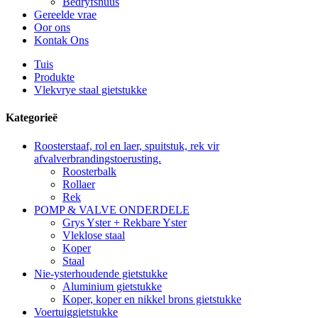
Bedryfsnuus
Gereelde vrae
Oor ons
Kontak Ons
Tuis
Produkte
Vlekvrye staal gietstukke
Kategorieë
Roosterstaaf, rol en laer, spuitstuk, rek vir
afvalverbrandingstoerusting.
Roosterbalk
Rollaer
Rek
POMP & VALVE ONDERDELE
Grys ​​Yster + Rekbare Yster
Vleklose staal
Koper
Staal
Nie-ysterhoudende gietstukke
Aluminium gietstukke
Koper, koper en nikkel brons gietstukke
Voertuiggietstukke