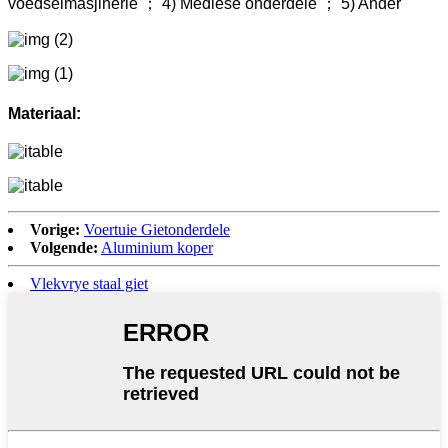
voedselmasjinerie ； 4) Mediese onderdele ； 5) Ander
Materiaal:
Vorige:
Voertuie Gietonderdele
Volgende:
Aluminium koper
Vlekvrye staal giet