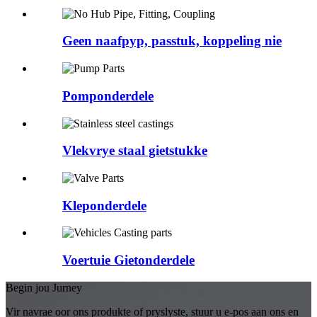
Geen naafpyp, passtuk, koppeling nie
Pomponderdele
Vlekvrye staal gietstukke
Kleponderdele
Voertuie Gietonderdele
Begin jou Jurney
Vir navrae oor ons produkte of pryslyste, stuur u e-pos aan ons en