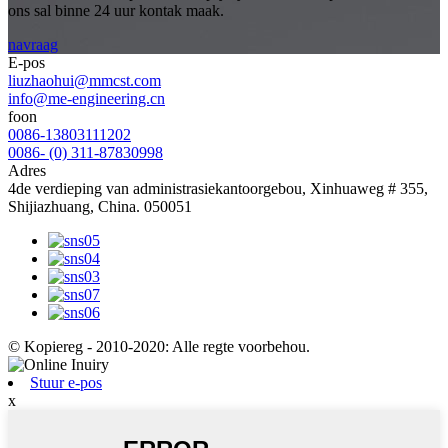
ons sal binne 24 uur kontak maak.
navraag
E-pos
liuzhaohui@mmcst.com
info@me-engineering.cn
foon
0086-13803111202
0086- (0) 311-87830998
Adres
4de verdieping van administrasiekantoorgebou, Xinhuaweg # 355,
Shijiazhuang, China. 050051
© Kopiereg - 2010-2020: Alle regte voorbehou.
Stuur e-pos
x