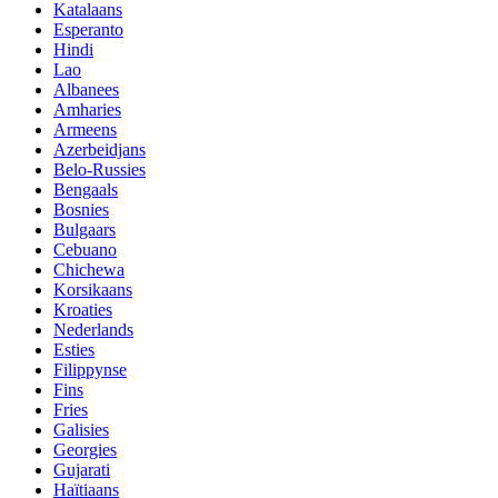
Katalaans
Esperanto
Hindi
Lao
Albanees
Amharies
Armeens
Azerbeidjans
Belo-Russies
Bengaals
Bosnies
Bulgaars
Cebuano
Chichewa
Korsikaans
Kroaties
Nederlands
Esties
Filippynse
Fins
Fries
Galisies
Georgies
Gujarati
Haïtiaans