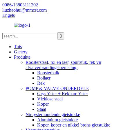
0086-13803111202
liuzhaohui@mmcst.com
Engels
Tuis
Gietery
Produkte
Roosterstaaf, rol en laer, spuitstuk, rek vir
afvalverbrandingstoerusting.
Roosterbalk
Rollaer
Rek
POMP & VALVE ONDERDELE
Grys ​​Yster + Rekbare Yster
Vleklose staal
Koper
Staal
Nie-ysterhoudende gietstukke
Aluminium gietstukke
Koper, koper en nikkel brons gietstukke