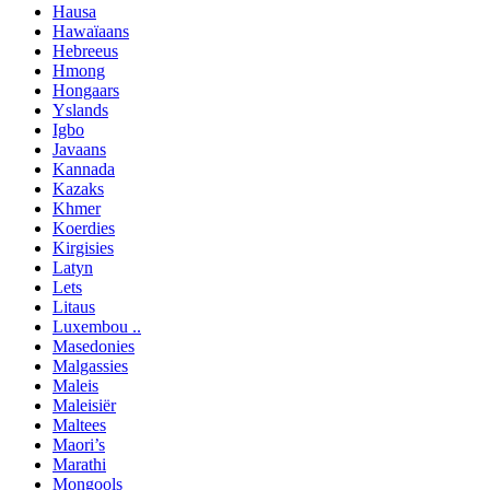
Hausa
Hawaïaans
Hebreeus
Hmong
Hongaars
Yslands
Igbo
Javaans
Kannada
Kazaks
Khmer
Koerdies
Kirgisies
Latyn
Lets
Litaus
Luxembou ..
Masedonies
Malgassies
Maleis
Maleisiër
Maltees
Maori’s
Marathi
Mongools