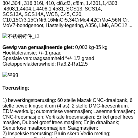
304.304l, 316.316l, 410, cf8.cf3, cf8m, 1.4301,1,4303,
.4308,1.4404,1.4408,1.4581, SCS13, SCS14,
SCS13A, SCS14A, WCB, C45, C20,
C10,15Cr3,15CrNi6,16MnCr5,34CrMo4,42CrMo4,56NiCr,
MoV7-bondgenoot, Hastelly-legering, A356, LM6, ADC12 ...
Gewig van gemasjineerde giet:
0,003 kg-35 kg
Hoektoleransie: +/- 1 graad
Spesiale verdraagsaamheid “+/- 1/2 graad
Gietoppervlakteruwheid: Ra3.2-Ra12.5
Toerusting:
1) bewerkingstoerusting: 60 stelle Mazak CNC-draaibank, 6
stelle bewerkingsentrum (4 as), 2 stelle DMG-freesentrum;
EDM-werktuig; outomatiese veermasjien; Lasermerkmasjien;
CNC-freesmasjien; Vertikale freesmasjien; Enkel groef frees
masjien, Dubbel groef frees masjien; Enjin draaibank;
Senterlose maalboormasjien; Saagmasjien;
2) Inspeksie toerusting: Bruin skerp Vedio meting;