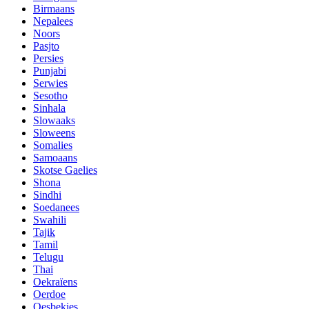
Birmaans
Nepalees
Noors
Pasjto
Persies
Punjabi
Serwies
Sesotho
Sinhala
Slowaaks
Sloweens
Somalies
Samoaans
Skotse Gaelies
Shona
Sindhi
Soedanees
Swahili
Tajik
Tamil
Telugu
Thai
Oekraïens
Oerdoe
Oesbekies