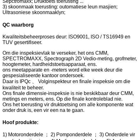
Sepctromaxx; Druktoets toerusting ...
3) skoonmaak toerusting: outomatiese leun masjien;
Ultrasoniese skoonmaaklyn;
QC waarborg
Kwaliteitsbeheerproses deur: ISO9001, ISO / TS16949 en
TUV gesertifiseer.
Om die inspeksievlak te verseker, het ons CMM,
SPECTROMAXX, Spectrograph 2D Vedio-meting, grofmeter,
hoogtemeter, hardheidstoetsapparaat, ens.
ons meetapparate en -meters word elke week deur die
gespesialiseerde kantoor ondersoek.
Daar is IPQc 、 Volginspekteur en finale inspeksie om die
kwaliteit te beheer.
Ons finale dimensie-inspeksie is nie beskikbaar deur CMM,
metings en meters, ens. Op die finale kontroleblad nie.
Ons het toerusting vir druktoetsing om alle komponente wat
onder druk is, een vir een na te gaan.
Hoof produkte:
1) Motoronderdele ； 2) Pomponderdele ； 3) Onderdele vir