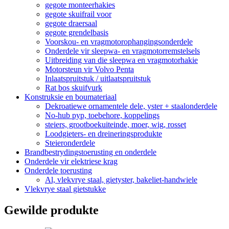
gegote monteerhakies
gegote skuifrail voor
gegote draersaal
gegote grendelbasis
Voorskou- en vragmotorophangingsonderdele
Onderdele vir sleepwa- en vragmotorremstelsels
Uitbreiding van die sleepwa en vragmotorhakie
Motorsteun vir Volvo Penta
Inlaatspruitstuk / uitlaatspruitstuk
Rat bos skuifvurk
Konstruksie en boumateriaal
Dekroatiewe ornamentele dele, yster + staalonderdele
No-hub pyp, toebehore, koppelings
steiers, grootboekuiteinde, moer, wig, rosset
Loodgieters- en dreineringsprodukte
Steieronderdele
Brandbestrydingstoerusting en onderdele
Onderdele vir elektriese krag
Onderdele toerusting
Al, vlekvrye staal, gietyster, bakeliet-handwiele
Vlekvrye staal gietstukke
Gewilde produkte